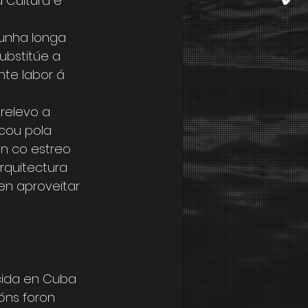
 Cultura e 
 unha longa 
ubstitúe a 
te labor á 
relevo a 
cou pola 
n co estreo 
rquitectura 
n aproveitar 
acida en Cuba 
óns foron 