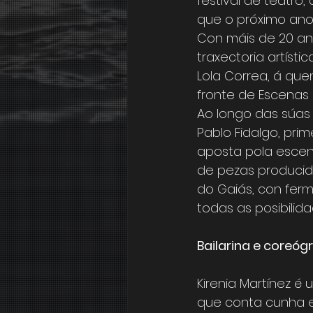
festival de teatro
que o próximo ano
Con máis de 20 ano
traxectoria artísti
Lola Correa, á que
fronte de Escenas
Ao longo das súas 
Pablo Fidalgo, pri
aposta pola escen
de pezas producida
do Gaiás, con fer
todas as posibilid
Bailarina e coreóg
Kirenia Martínez é
que conta cunha ex