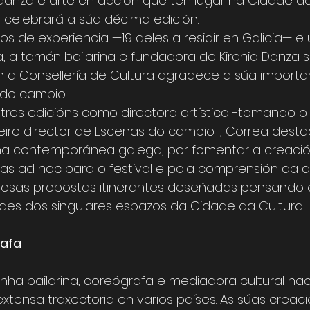
, danza e arte en acción que ten lugar na Cidade da
 celebrará a súa décima edición.
s de experiencia —19 deles a residir en Galicia— e
ca, a tamén bailarina e fundadora de Kirenia Danza s
n a Consellería de Cultura agradece a súa importan
 do cambio.
tres edicións como directora artística -tomando o 
meiro director de Escenas do cambio-, Correa desta
a contemporánea galega, por fomentar a creació
s ad hoc para o festival e pola comprensión da a
mosas propostas itinerantes deseñadas pensando e
ades dos singulares espazos da Cidade da Cultura.
rafa
 unha bailarina, coreógrafa e mediadora cultural n
tensa traxectoria en varios países. As súas creaci