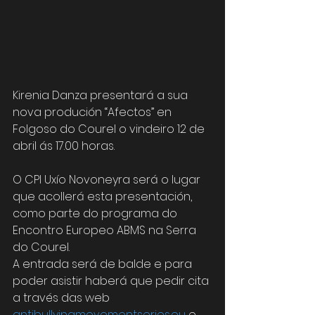
Kirenia Danza presentará a sua 
nova produción “Afectos” en 
Folgoso do Courel o vindeiro 12 de 
abril ás 17.00 horas.
O CPI Uxío Novoneyra será o lugar 
que acollerá esta presentación, 
como parte do programa do 
Encontro Europeo ABMS na Serra 
do Courel.
A entrada será de balde e para 
poder asistir haberá que pedir cita 
a través das web 
antibullyingmovementseries.eu
 e 