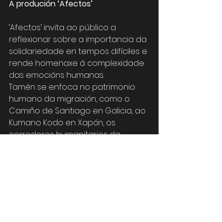
A produción ‘Afectos’
‘Afectos’ invita ao público a 
reflexionar sobre a importancia da 
solidariedade en tempos difíciles e 
rende homenaxe á complexidade 
das emocións humanas.
Tamén se enfoca no patrimonio 
humano da migración, como o 
Camiño de Santiago en Galicia, ao 
Kumano Kodo en Xapón, os 
corredores humanitarios da 
Ucraína e as novas rutas de 
emigración centroamericana, 
sendo unha invitación a 
conectarse co noso propio ser 
emocional e recoñecer a 
importancia de protexer os 
dereitos fundamentais das 